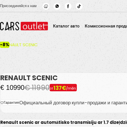
Skip to main content
Присоединяйся к нам
Каталог авто
Комиссионная прод
-8%
RENAULT SCENIC
€ 11990
€ 10990
137€
от
/mēn.
Официальный договор купли-продажи и гарант
Гарантия
Renault scenic ar automātisko transmisiju ar 1.7 dizeļdzi