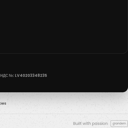
35 НДС №: LV40203348235
ies