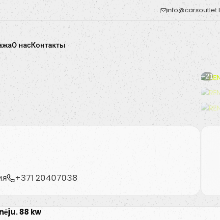
info@carsoutlet.
ажа
O нас
Контакты
+21
ия
+371 20407038
nēju. 88 kw