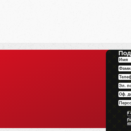
Под
Я 
По
ко