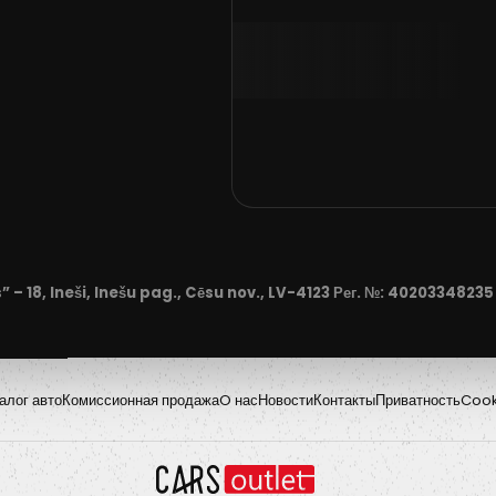
” – 18, Ineši, Inešu pag., Cēsu nov., LV-4123 Рег. №: 402033482
алог авто
Комиссионная продажа
O нас
Новости
Контакты
Приватность
Cook