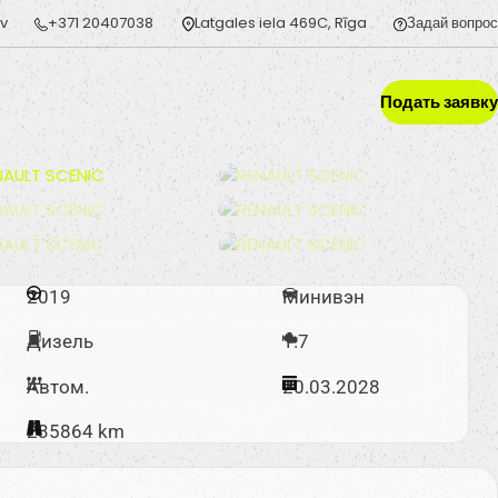
lv
+371 20407038
Latgales iela 469C, Rīga
Задай вопрос
Подать заявку
2019
Минивэн
Дизель
1.7
Автом.
20.03.2028
235864 km