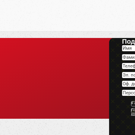
Под
Я 
По
ко