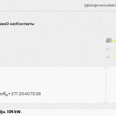
info@carsoutlet.
ажа
O нас
Контакты
+23
ия
+371 20407038
ju. 105 kW.