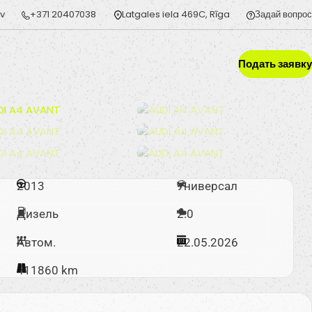
lv
+371 20407038
Latgales iela 469C, Rīga
Задай вопрос
Подать заявку
2013
Универсал
Дизель
2.0
Автом.
22.05.2026
411860 km