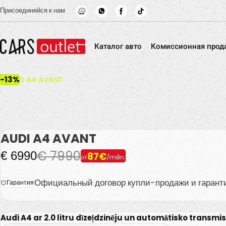
Skip to main content
Присоединяйся к нам
Каталог авто
Комиссионная прод
-13%
AUDI A4 AVANT
€ 7990
€ 6990
87€
от
/mēn.
Официальный договор купли-продажи и гарант
Гарантия
Audi A4 ar 2.0 litru dīzeļdzinēju un automātisko transmisi