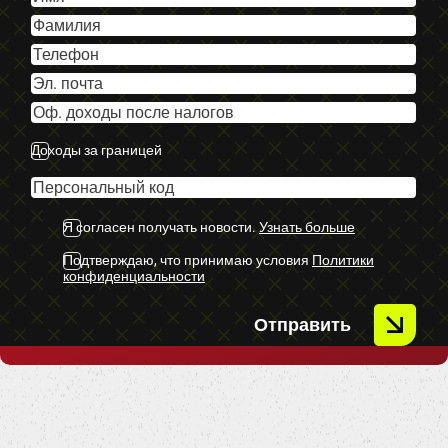
-Sart/stop.
-Audi multimedija.
-Kruīza kontrole.
-Tonēti aizmugurējie stikli.
-Lietus sensors.
-Aizmugurējie parkošanās sensori.
Доходы за границей
-Miglas lukturi.
U.C ekstras.
Я согласен получать новости.
Узнать больше
Подтверждаю, что принимаю условия
Политики
конфиденциальности
Отправить