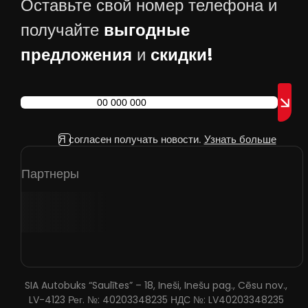
Оставьте свой номер телефона и
выгодные
получайте
предложения
скидки!
и
Я согласен получать новости.
Узнать больше
Партнеры
SIA Autobuks “Saulītes” – 18, Ineši, Inešu pag., Cēsu nov.,
LV-4123 Рег. №: 40203348235 НДС №: LV40203348235