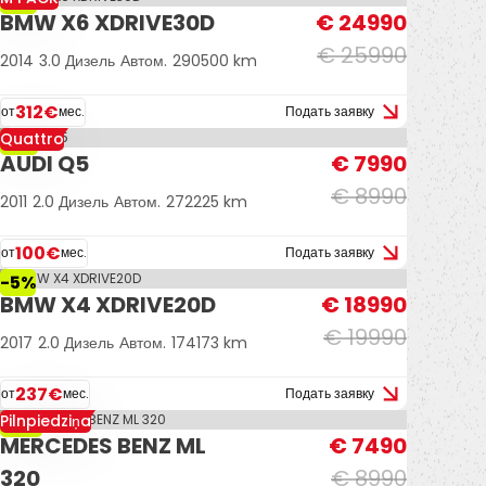
-4%
BMW X6 XDRIVE30D
€ 24990
€ 25990
2014
3.0 Дизель
Автом.
290500 km
312€
от
мес.
Подать заявку
Quattro
-11%
AUDI Q5
€ 7990
€ 8990
2011
2.0 Дизель
Автом.
272225 km
100€
от
мес.
Подать заявку
-5%
BMW X4 XDRIVE20D
€ 18990
€ 19990
2017
2.0 Дизель
Автом.
174173 km
237€
от
мес.
Подать заявку
Pilnpiedziņa
-17%
MERCEDES BENZ ML
€ 7490
320
€ 8990