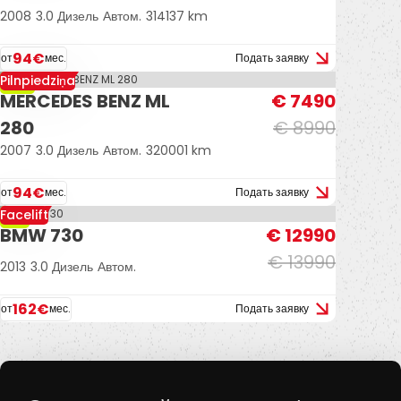
2008
3.0 Дизель
Автом.
314137 km
94€
от
мес.
Подать заявку
Pilnpiedziņa
-17%
MERCEDES BENZ ML
€ 7490
280
€ 8990
2007
3.0 Дизель
Автом.
320001 km
94€
от
мес.
Подать заявку
Facelift
-7%
BMW 730
€ 12990
€ 13990
2013
3.0 Дизель
Автом.
162€
от
мес.
Подать заявку