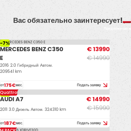
Вас обязательно заинтересует!
Предложение 
-7%
MERCEDES BENZ C350
€ 13990
E
€ 14990
2016
2.0 Гибридный
Автом.
209541 km
175€
от
мес.
Подать заявку
Quattro
-6%
AUDI A7
€ 14990
€ 15990
2011
3.0 Дизель
Автом.
324310 km
187€
от
мес.
Подать заявку
M PACK