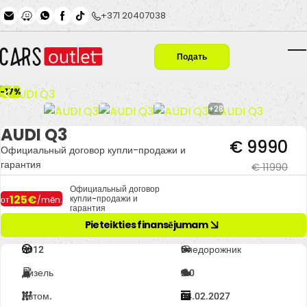
Skip to main content
+371 20407038
Подать
T
заявку
-17%
+28
AUDI Q3
€ 9990
Официальный договор купли-продажи и
гарантия
€ 11990
Официальный договор
125€
купли-продажи и
от
/mēn.
гарантия
Pieteikties finansējumam
2012
Внедорожник
Дизель
2.0
Автом.
04.02.2027