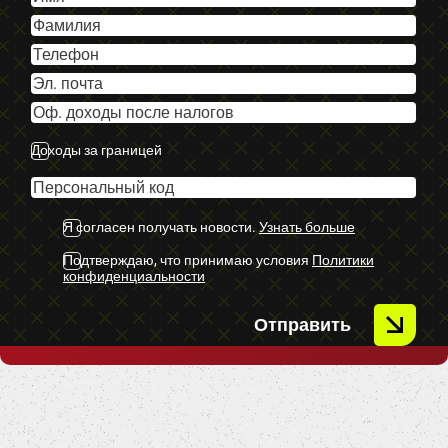
-Tonēti aizmugurējie stikli.
-Jumta reliņi.
-Lietus sensors.
-Panorāmas lūka.
-Priekšējie parkošanās sensori.
-Aizmugurējie parkošanās sensori.
Доходы за границей
-Miglas lukturi.
-Atpakaļskata kamera.
Я согласен получать новости.
Узнать больше
U.C ekstras.
Подтверждаю, что принимаю условия
Политики
конфиденциальности
Отправить