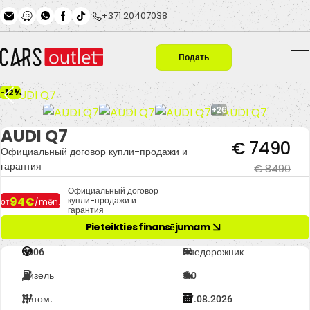
Skip to main content
+371 20407038
Подать
T
заявку
-12%
+26
AUDI Q7
€ 7490
Официальный договор купли-продажи и
гарантия
€ 8490
Официальный договор
94€
купли-продажи и
от
/mēn.
гарантия
Pieteikties finansējumam
2006
Внедорожник
Дизель
3.0
Автом.
27.08.2026