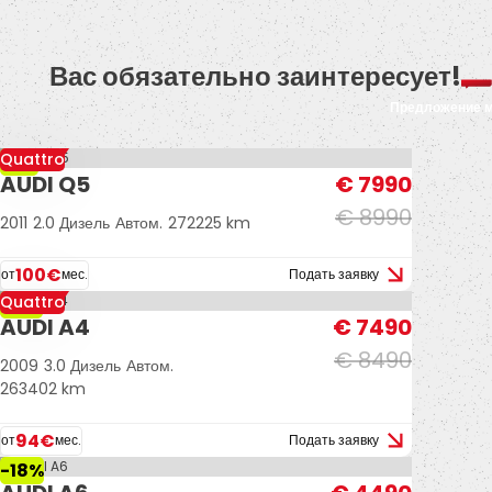
Вас обязательно заинтересует!
Предложение 
Quattro
-11%
AUDI Q5
€ 7990
€ 8990
2011
2.0 Дизель
Автом.
272225 km
100€
от
мес.
Подать заявку
Quattro
-12%
AUDI A4
€ 7490
€ 8490
2009
3.0 Дизель
Автом.
263402 km
94€
от
мес.
Подать заявку
-18%