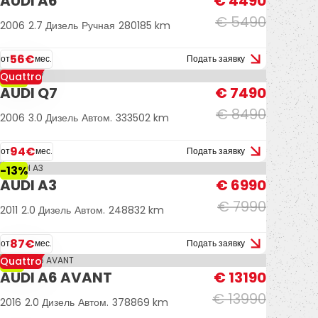
AUDI A6
€ 4490
€ 5490
2006
2.7 Дизель
Ручная
280185 km
56€
от
мес.
Подать заявку
Quattro
-12%
AUDI Q7
€ 7490
€ 8490
2006
3.0 Дизель
Автом.
333502 km
94€
от
мес.
Подать заявку
-13%
AUDI A3
€ 6990
€ 7990
2011
2.0 Дизель
Автом.
248832 km
87€
от
мес.
Подать заявку
Quattro
-6%
AUDI A6 AVANT
€ 13190
€ 13990
2016
2.0 Дизель
Автом.
378869 km