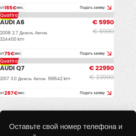
165€
от
мес.
Подать заявку
Quattro
-14%
AUDI A6
€ 5990
€ 6990
2008
2.7 Дизель
Автом.
324400 km
75€
от
мес.
Подать заявку
Quattro
-4%
AUDI Q7
€ 22990
€ 23990
2017
3.0 Дизель
Автом.
199542 km
287€
от
мес.
Подать заявку
Оставьте свой номер телефона и