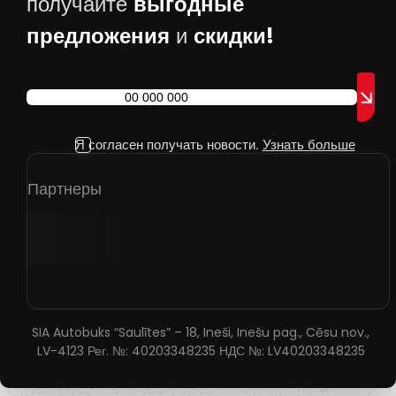
выгодные
получайте
предложения
скидки!
и
Я согласен получать новости.
Узнать больше
Партнеры
SIA Autobuks “Saulītes” – 18, Ineši, Inešu pag., Cēsu nov.,
LV-4123 Рег. №: 40203348235 НДС №: LV40203348235