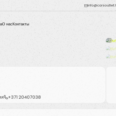
info@carsoutlet.l
а
O нас
Контакты
+22
ия
+371 20407038