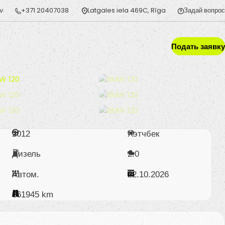
v
+371 20407038
Latgales iela 469C, Rīga
Задай вопрос
Подать заявку
2012
Хэтчбек
Дизель
2.0
Автом.
22.10.2026
361945 km