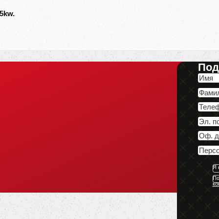
35kw.
Под
Я 
По
ко