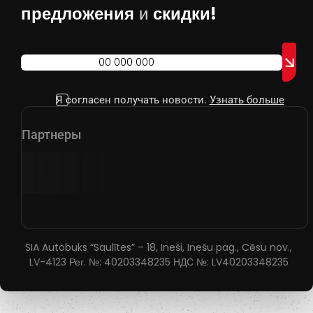
предложения
и
скидки!
Я согласен получать новости.
Узнать больше
Партнеры
SIA Autobuks “Saulītes” – 18, Ineši, Inešu pag., Cēsu nov.,
LV-4123 Рег. №: 40203348235 НДС №: LV40203348235