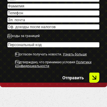
-Miglas lukturi.
-Autonomā apsilde.
-ISOFIX stiprinājumi bērnu
sēdeklīšiem.
-Navigācija.
-2 atslēgas.
Доходы за границей
-Key less.
-Bluetooth.
Я согласен получать новости.
Узнать больше
– U.C. ekstras
Подтверждаю, что принимаю условия
Политики
конфиденциальности
Отправить