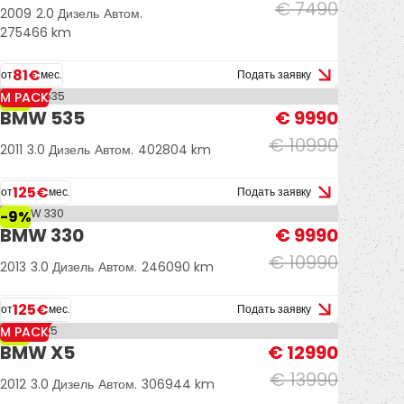
€ 7490
2009
2.0 Дизель
Автом.
275466 km
81€
от
мес.
Подать заявку
M PACK
-9%
BMW 535
€ 9990
€ 10990
2011
3.0 Дизель
Автом.
402804 km
125€
от
мес.
Подать заявку
-9%
BMW 330
€ 9990
€ 10990
2013
3.0 Дизель
Автом.
246090 km
125€
от
мес.
Подать заявку
M PACK
-7%
BMW X5
€ 12990
€ 13990
2012
3.0 Дизель
Автом.
306944 km