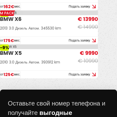
162€
от
мес.
Подать заявку
M PACK
-7%
BMW X6
€ 13990
€ 14990
2013
3.0 Дизель
Автом.
345530 km
175€
от
мес.
Подать заявку
-9%
BMW X5
€ 9990
€ 10990
2010
3.0 Дизель
Автом.
393912 km
125€
от
мес.
Подать заявку
Оставьте свой номер телефона и
получайте
выгодные