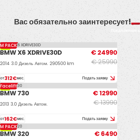
Вас обязательно заинтересует!
Предложение 
M PACK
-4%
BMW X6 XDRIVE30D
€ 24990
€ 25990
2014
3.0 Дизель
Автом.
290500 km
312€
от
мес.
Подать заявку
Facelift
-7%
BMW 730
€ 12990
€ 13990
2013
3.0 Дизель
Автом.
162€
от
мес.
Подать заявку
M PACK
-13%
BMW 320
€ 6490