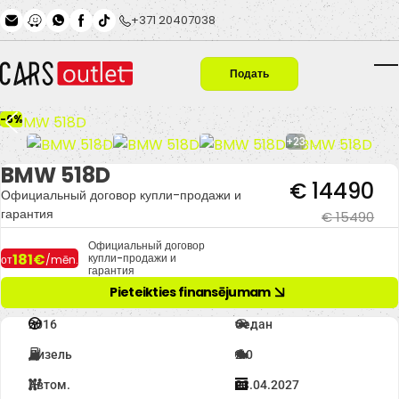
Skip to main content
+371 20407038
Подать
T
заявку
-6%
+23
BMW 518D
€ 14490
Официальный договор купли-продажи и
гарантия
€ 15490
Официальный договор
181€
купли-продажи и
от
/mēn.
гарантия
Pieteikties finansējumam
2016
Седан
Дизель
2.0
Автом.
23.04.2027