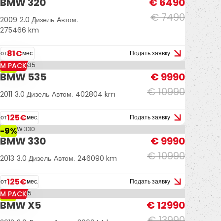
BMW 320
€ 6490
€ 7490
2009
2.0 Дизель
Автом.
275466 km
81€
от
мес.
Подать заявку
M PACK
-9%
BMW 535
€ 9990
€ 10990
2011
3.0 Дизель
Автом.
402804 km
125€
от
мес.
Подать заявку
-9%
BMW 330
€ 9990
€ 10990
2013
3.0 Дизель
Автом.
246090 km
125€
от
мес.
Подать заявку
M PACK
-7%
BMW X5
€ 12990
€ 13990