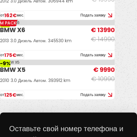
2012
3.0 Дизель
Автом.
306944 km
162€
от
мес.
Подать заявку
M PACK
-7%
BMW X6
€ 13990
€ 14990
2013
3.0 Дизель
Автом.
345530 km
175€
от
мес.
Подать заявку
-9%
BMW X5
€ 9990
€ 10990
2010
3.0 Дизель
Автом.
393912 km
125€
от
мес.
Подать заявку
Оставьте свой номер телефона и