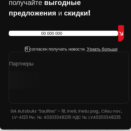
выгодные
получайте
предложения
скидки!
и
Я согласен получать новости.
Узнать больше
Партнеры
SIA Autobuks “Saulītes” – 18, Ineši, Inešu pag., Cēsu nov.,
LV-4123 Рег. №: 40203348235 НДС №: LV40203348235