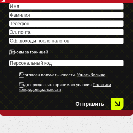
-Automātiskā transmisija.
-Keyless go.
-Kruīzkontrole.
-Navigācijas sistēma.
-Miglas lukturi.
-Priekšējie parkošanās sensori.
-Aizmugurējie parkošanās sensori.
Доходы за границей
-Bluetooth.
-Vieglmetāla diski.
-Xenon lukturi.
Я согласен получать новости.
Узнать больше
-Vieglmetāla diski.
Подтверждаю, что принимаю условия
Политики
конфиденциальности
-U.C. ekstras.
Отправить