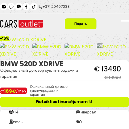
Skip to main content
+371 20407038
Подать
T
заявку
-10%
+29
BMW 520D XDRIVE
€ 13490
Официальный договор купли-продажи и
гарантия
€ 14990
Официальный договор
169€
купли-продажи и
от
/mēn.
гарантия
Pieteikties finansējumam
2014
Универсал
Дизель
2.0