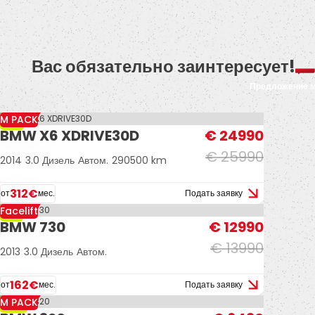
Вас обязательно заинтересует!
Предложение 
M PACK
-4%
BMW X6 XDRIVE30D
€ 24990
€ 25990
2014
3.0 Дизель
Автом.
290500 km
312€
от
мес.
Подать заявку
Facelift
-7%
BMW 730
€ 12990
€ 13990
2013
3.0 Дизель
Автом.
162€
от
мес.
Подать заявку
M PACK
-13%