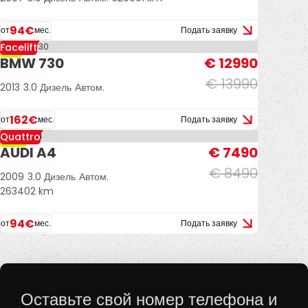
94€
от
мес.
Подать заявку
Facelift
-7%
BMW 730
€ 12990
€ 13990
2013
3.0 Дизель
Автом.
162€
от
мес.
Подать заявку
Quattro
-12%
AUDI A4
€ 7490
€ 8490
2009
3.0 Дизель
Автом.
263402 km
94€
от
мес.
Подать заявку
Оставьте свой номер телефона и