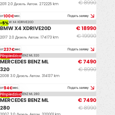
€ 8990
2011
2.0 Дизель
Автом.
272225 km
100€
от
мес.
Подать заявку
-5%
BMW X4 XDRIVE20D
€ 18990
€ 19990
2017
2.0 Дизель
Автом.
174173 km
237€
от
мес.
Подать заявку
Pilnpiedziņa
-17%
MERCEDES BENZ ML
€ 7490
320
€ 8990
2008
3.0 Дизель
Автом.
314137 km
94€
от
мес.
Подать заявку
Pilnpiedziņa
-17%
MERCEDES BENZ ML
€ 7490
280
€ 8990
2007
3.0 Дизель
Автом.
320001 km