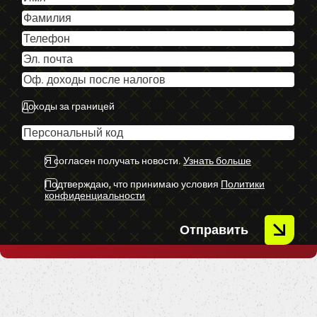
-Vieglmetāla diski.
-Xenon lukturi.
-Vieglmetāla diski.
-BMW Multimēdija.
-Navigācija.
Доходы за границей
-U.C. ekstras.
Я согласен получать новости.
Узнать больше
Подтверждаю, что принимаю условия
Политики
конфиденциальности
Отправить