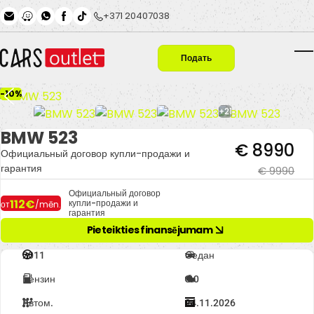
Skip to main content
+371 20407038
Подать
T
заявку
-10%
+21
BMW 523
€ 8990
Официальный договор купли-продажи и
гарантия
€ 9990
Официальный договор
112€
купли-продажи и
от
/mēn.
гарантия
Pieteikties finansējumam
2011
Седан
Бензин
3.0
Автом.
24.11.2026