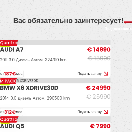
Вас обязательно заинтересует!
Предложение 
Quattro
-6%
AUDI A7
€ 14990
€ 15990
2011
3.0 Дизель
Автом.
324310 km
187€
от
мес.
Подать заявку
M PACK
-4%
BMW X6 XDRIVE30D
€ 24990
€ 25990
2014
3.0 Дизель
Автом.
290500 km
312€
от
мес.
Подать заявку
Quattro
-11%
AUDI Q5
€ 7990