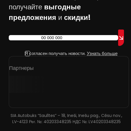
выгодные
получайте
предложения
скидки!
и
Я согласен получать новости.
Узнать больше
Партнеры
SIA Autobuks “Saulītes” – 18, Ineši, Inešu pag., Cēsu nov.,
LV-4123 Рег. №: 40203348235 НДС №: LV40203348235