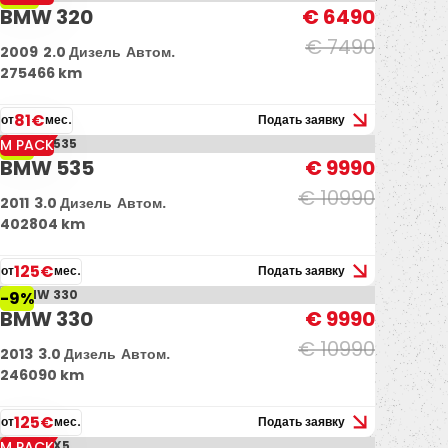
BMW 320
€ 6490
€ 7490
2009
2.0 Дизель
Автом.
275466 km
81€
от
мес.
Подать заявку
M PACK
-9%
BMW 535
€ 9990
€ 10990
2011
3.0 Дизель
Автом.
402804 km
125€
от
мес.
Подать заявку
-9%
BMW 330
€ 9990
€ 10990
2013
3.0 Дизель
Автом.
246090 km
125€
от
мес.
Подать заявку
M PACK