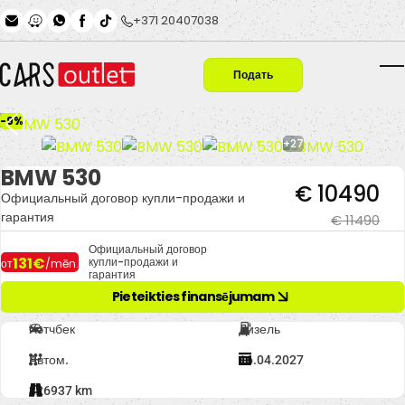
Skip to main content
+371 20407038
Подать
T
заявку
-9%
+27
BMW 530
€ 10490
Официальный договор купли-продажи и
гарантия
€ 11490
Официальный договор
131€
купли-продажи и
от
/mēn.
гарантия
Pieteikties finansējumam
Хэтчбек
Дизель
Автом.
16.04.2027
326937 km