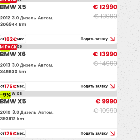
-7%
BMW X5
€ 12990
€ 13990
2012
3.0 Дизель
Автом.
306944 km
162€
от
мес.
Подать заявку
M PACK
-7%
BMW X6
€ 13990
€ 14990
2013
3.0 Дизель
Автом.
345530 km
175€
от
мес.
Подать заявку
-9%
BMW X5
€ 9990
€ 10990
2010
3.0 Дизель
Автом.
393912 km
125€
от
мес.
Подать заявку