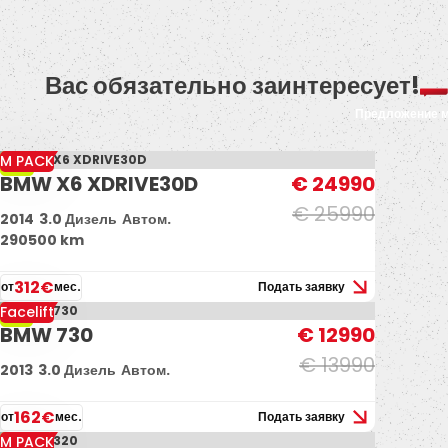
Вас обязательно заинтересует!
Предложение 
M PACK
-4%
BMW X6 XDRIVE30D
€ 24990
€ 25990
2014
3.0 Дизель
Автом.
290500 km
312€
от
мес.
Подать заявку
Facelift
-7%
BMW 730
€ 12990
€ 13990
2013
3.0 Дизель
Автом.
162€
от
мес.
Подать заявку
M PACK
-13%