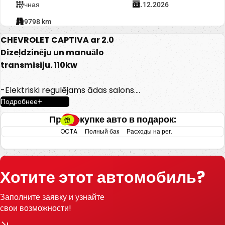
Ручная
02.12.2026
299798 km
CHEVROLET CAPTIVA ar 2.0
Dizeļdzinēju un manuālo
transmisiju. 110kw
-Elektriski regulējams ādas salons.
Подробнее
-Elektriski regulējami logi.
-Apsildāmas priekšējas sēdvietas
При покупке авто в подарок:
-7 Sēdvietas.
OCTA
Полный бак
Расходы на рег.
-Lūka
-Elektriski regulējami spoguļi.
-Gaisa kondicionieris.
Хотите этот автомобиль?
-Klimata kontrole.
-Automātiskās gaismas.
Заполните заявку и узнайте
-Kruīza kontrole.
свои возможности!
-Vieglmetāla diski ar labām riepām.