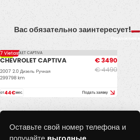
Вас обязательно заинтересует!
Предложение 
7 Vietas
-22%
CHEVROLET CAPTIVA
€ 3490
€ 4490
2007
2.0 Дизель
Ручная
299798 km
44€
от
мес.
Подать заявку
Оставьте свой номер телефона и
выгодные
получайте