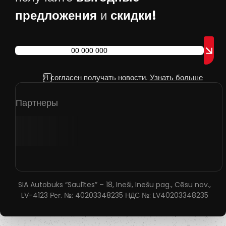
предложения
скидки!
и
Я согласен получать новости.
Узнать больше
Партнеры
SIA Autobuks “Saulītes” – 18, Ineši, Inešu pag., Cēsu nov.,
LV-4123 Рег. №: 40203348235 НДС №: LV40203348235