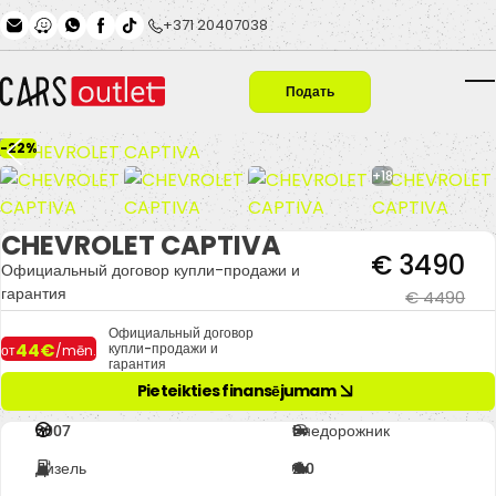
Skip to main content
+371 20407038
Подать
T
заявку
-22%
+18
CHEVROLET CAPTIVA
€ 3490
Официальный договор купли-продажи и
гарантия
€ 4490
Официальный договор
44€
купли-продажи и
от
/mēn.
гарантия
Pieteikties finansējumam
2007
Внедорожник
Дизель
2.0