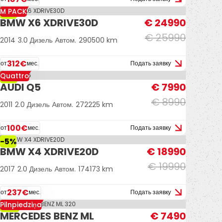
M PACK
-4%
BMW X6 XDRIVE30D
€ 24990
€ 25990
2014
3.0 Дизель
Автом.
290500 km
312€
от
мес.
Подать заявку
Quattro
-11%
AUDI Q5
€ 7990
€ 8990
2011
2.0 Дизель
Автом.
272225 km
100€
от
мес.
Подать заявку
-5%
BMW X4 XDRIVE20D
€ 18990
€ 19990
2017
2.0 Дизель
Автом.
174173 km
237€
от
мес.
Подать заявку
Pilnpiedziņa
-17%
MERCEDES BENZ ML
€ 7490