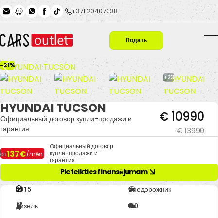
Skip to main content
+371 20407038
Подать
T
заявку
-21%
+23
HYUNDAI TUCSON
€ 10990
Официальный договор купли-продажи и
гарантия
€ 13990
Официальный договор
137€
купли-продажи и
от
/mēn.
гарантия
Pieteikties finansējumam
2015
Внедорожник
Дизель
2.0