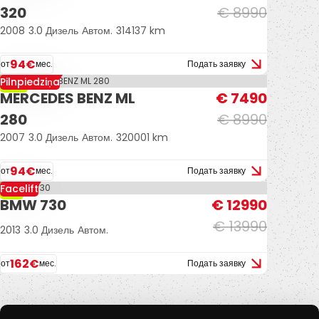
320
€ 8990
2008
3.0 Дизель
Автом.
314137 km
94€
от
мес.
Подать заявку
Pilnpiedziņa
-17%
MERCEDES BENZ ML
€ 7490
280
€ 8990
2007
3.0 Дизель
Автом.
320001 km
94€
от
мес.
Подать заявку
Facelift
-7%
BMW 730
€ 12990
€ 13990
2013
3.0 Дизель
Автом.
162€
от
мес.
Подать заявку