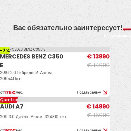
Вас обязательно заинтересует!
Предложение 
-7%
MERCEDES BENZ C350
€ 13990
E
€ 14990
2016
2.0 Гибридный
Автом.
209541 km
175€
от
мес.
Подать заявку
Quattro
-6%
AUDI A7
€ 14990
€ 15990
2011
3.0 Дизель
Автом.
324310 km
187€
от
мес.
Подать заявку