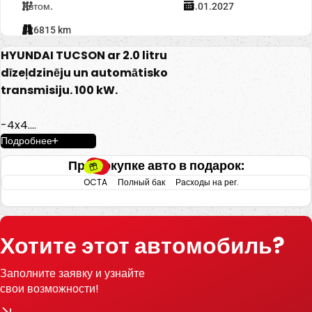
Автом.
13.01.2027
226815 km
HYUNDAI TUCSON ar 2.0 litru
dīzeļdzinēju un automātisko
transmisiju. 100 kW.
-4x4.
Подробнее
-Auto hold.
-Elektriski vadāmi logi.
При покупке авто в подарок:
-El. regulējami spoguļi.
OCTA
Полный бак
Расходы на рег.
-Gaisa kondicionieris.
-Klimatkontrole.
-Radio/AUX/CD.
Хотите этот автомобиль?
-Multifunkcionāla stūre.
-Vieglmetāla diski.
Заполните заявку и узнайте
-Kruīzkontrole.
свои возможности!
-Aizmugurējie parkingsensori.