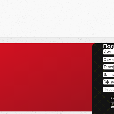
Под
Я 
По
ко