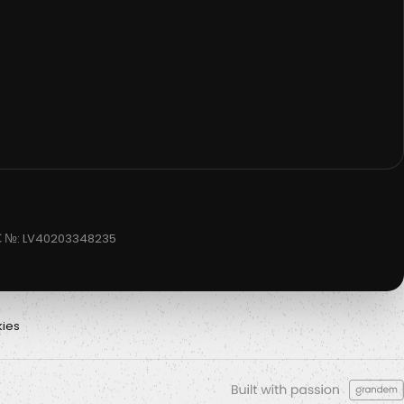
НДС №: LV40203348235
ies