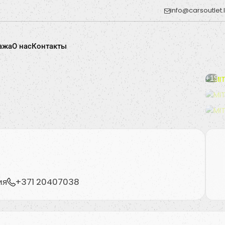
info@carsoutlet.
ажа
O нас
Контакты
+19
ия
+371 20407038