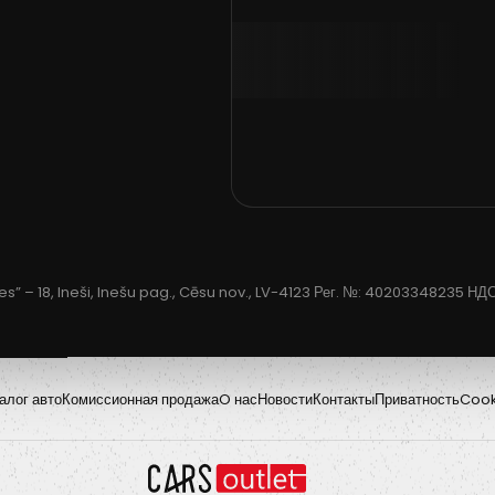
tes” – 18, Ineši, Inešu pag., Cēsu nov., LV-4123 Рег. №: 40203348235 
алог авто
Комиссионная продажа
O нас
Новости
Контакты
Приватность
Cook