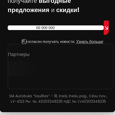
выгодные
получайте
предложения
скидки!
и
Я согласен получать новости.
Узнать больше
Партнеры
SIA Autobuks “Saulītes” – 18, Ineši, Inešu pag., Cēsu nov.,
LV-4123 Рег. №: 40203348235 НДС №: LV40203348235