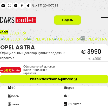
Skip to main content
+371 20407038
Подать
T
заявку
-20%
+15
OPEL ASTRA
€ 3990
Официальный договор купли-продажи и
гарантия
€ 4990
Официальный договор
50€
купли-продажи и
от
/mēn.
гарантия
Pieteikties finansējumam
2010
Седан
Дизель
2.0
Ручная
31.03.2027