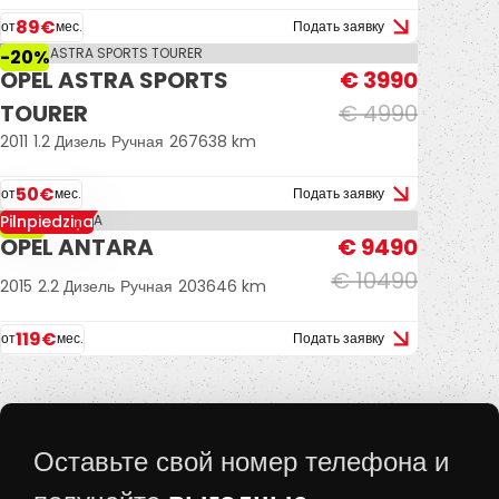
89€
от
мес.
Подать заявку
-20%
OPEL ASTRA SPORTS
€ 3990
TOURER
€ 4990
2011
1.2 Дизель
Ручная
267638 km
50€
от
мес.
Подать заявку
Pilnpiedziņa
-10%
OPEL ANTARA
€ 9490
€ 10490
2015
2.2 Дизель
Ручная
203646 km
119€
от
мес.
Подать заявку
Оставьте свой номер телефона и