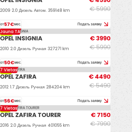
OPEL INSIGNIA
€ 4590
€ 5990
2009
2.0 Дизель
Автом.
359148 km
57€
от
мес.
Подать заявку
Jauna TA
-33%
OPEL INSIGNIA
€ 3990
€ 5990
2010
2.0 Дизель
Ручная
327271 km
50€
от
мес.
Подать заявку
7 Vietas
-18%
OPEL ZAFIRA
€ 4490
€ 5490
2012
1.7 Дизель
Ручная
284204 km
56€
от
мес.
Подать заявку
7 Vietas
-11%
OPEL ZAFIRA TOURER
€ 7150
€ 7990
2016
2.0 Дизель
Ручная
401055 km