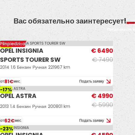
Вас обязательно заинтересует!
Предложение 
Pilnpiedziņa
-13%
OPEL INSIGNIA
€ 6490
SPORTS TOURER SW
€ 7490
2014
1.6 Бензин
Ручная
221967 km
81€
от
мес.
Подать заявку
-17%
OPEL ASTRA
€ 4990
€ 5990
2013
1.4 Бензин
Ручная
200801 km
62€
от
мес.
Подать заявку
-23%