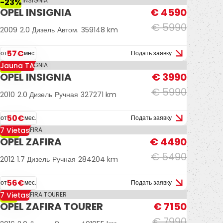
-23%
OPEL INSIGNIA
€ 4590
€ 5990
2009
2.0 Дизель
Автом.
359148 km
57€
от
мес.
Подать заявку
Jauna TA
-33%
OPEL INSIGNIA
€ 3990
€ 5990
2010
2.0 Дизель
Ручная
327271 km
50€
от
мес.
Подать заявку
7 Vietas
-18%
OPEL ZAFIRA
€ 4490
€ 5490
2012
1.7 Дизель
Ручная
284204 km
56€
от
мес.
Подать заявку
7 Vietas
-11%
OPEL ZAFIRA TOURER
€ 7150
€ 7990