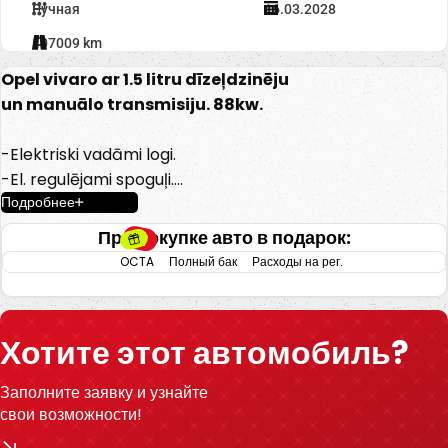
Ручная
16.03.2028
107009 km
Opel vivaro ar 1.5 litru dīzeļdzinēju
un manuālo transmisiju. 88kw.
-Elektriski vadāmi logi.
-El. regulējami spoguļi.
Подробнее
-Gaisa kondicionieris.
-Multimēdijas sistēma.
При покупке авто в подарок:
-Parkošanas sensori.
OCTA
Полный бак
Расходы на рег.
-Klimatkontrole.
-Apsildāmas priekšējas sēdvietas.
-Centrālā atslēga.
Хотите этот автомобиль?
-2 Atslēgas.
-9 Sedvietas.
Заполните заявку и узнайте
свои возможности!
-U.C. ekstras.