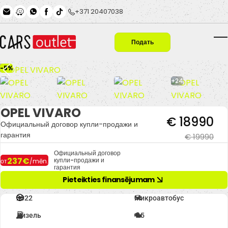
Skip to main content
+371 20407038
Подать
T
заявку
-5%
+24
OPEL VIVARO
€ 18990
Официальный договор купли-продажи и
гарантия
€ 19990
Официальный договор
237€
купли-продажи и
от
/mēn.
гарантия
Pieteikties finansējumam
2022
Микроавтобус
Дизель
1.5