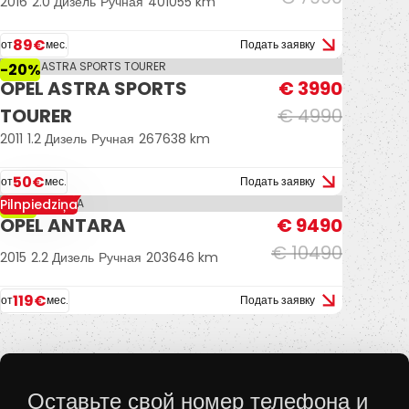
2016
2.0 Дизель
Ручная
401055 km
89€
от
мес.
Подать заявку
-20%
OPEL ASTRA SPORTS
€ 3990
TOURER
€ 4990
2011
1.2 Дизель
Ручная
267638 km
50€
от
мес.
Подать заявку
Pilnpiedziņa
-10%
OPEL ANTARA
€ 9490
€ 10490
2015
2.2 Дизель
Ручная
203646 km
119€
от
мес.
Подать заявку
Оставьте свой номер телефона и