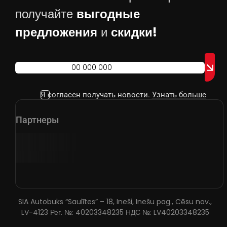
получайте
выгодные
предложения
и
скидки!
Я согласен получать новости.
Узнать больше
Партнеры
SIA Autobuks “Saulītes” – 18, Ineši, Inešu pag., Cēsu nov.,
LV-4123 Рег. №: 40203348235 НДС №: LV40203348235