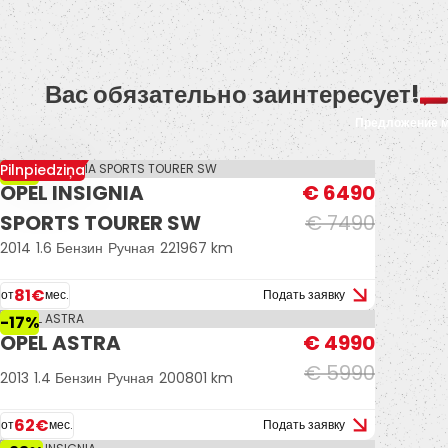
Вас обязательно заинтересует!
Предложение 
Pilnpiedziņa
-13%
OPEL INSIGNIA
€ 6490
SPORTS TOURER SW
€ 7490
2014
1.6 Бензин
Ручная
221967 km
81€
от
мес.
Подать заявку
-17%
OPEL ASTRA
€ 4990
€ 5990
2013
1.4 Бензин
Ручная
200801 km
62€
от
мес.
Подать заявку