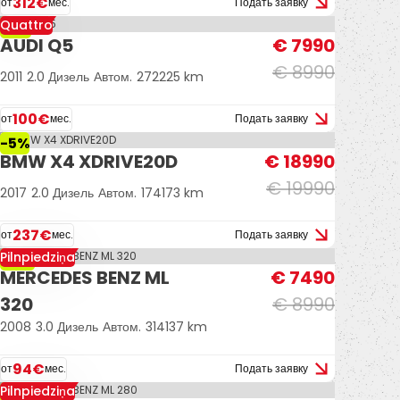
312€
от
мес.
Подать заявку
Quattro
-11%
AUDI Q5
€ 7990
€ 8990
2011
2.0 Дизель
Автом.
272225 km
100€
от
мес.
Подать заявку
-5%
BMW X4 XDRIVE20D
€ 18990
€ 19990
2017
2.0 Дизель
Автом.
174173 km
237€
от
мес.
Подать заявку
Pilnpiedziņa
-17%
MERCEDES BENZ ML
€ 7490
320
€ 8990
2008
3.0 Дизель
Автом.
314137 km
94€
от
мес.
Подать заявку
Pilnpiedziņa
-17%