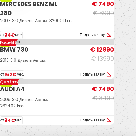
MERCEDES BENZ ML
€ 7490
280
€ 8990
2007
3.0 Дизель
Автом.
320001 km
94€
от
мес.
Подать заявку
Facelift
-7%
BMW 730
€ 12990
€ 13990
2013
3.0 Дизель
Автом.
162€
от
мес.
Подать заявку
Quattro
-12%
AUDI A4
€ 7490
€ 8490
2009
3.0 Дизель
Автом.
263402 km
94€
от
мес.
Подать заявку