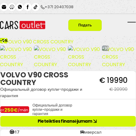
Skip to main content
+371 20407038
Подать
T
заявку
-5%
+30
VOLVO V90 CROSS
€ 19990
COUNTRY
€ 20990
Официальный договор купли-продажи и
гарантия
Официальный договор
250€
купли-продажи и
от
/mēn.
гарантия
Pieteikties finansējumam
2017
Универсал