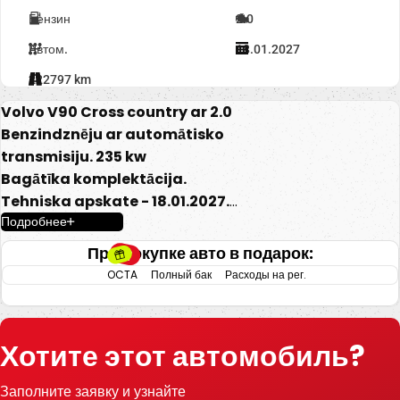
Бензин
2.0
Автом.
18.01.2027
222797 km
Volvo V90 Cross country ar 2.0
Benzindznēju ar automātisko
transmisiju. 235 kw
Bagātīka komplektācija.
Tehniska apskate - 18.01.2027.
Подробнее
-Pilnpiedziņas.
При покупке авто в подарок:
-Elektriski regulējams ādas salons ar
OCTA
Полный бак
Расходы на рег.
atmiņu.
-El. regulējami, apsildāmi un nolokami
spoguļi.
Хотите этот автомобиль?
-Gaisa kondicionieris.
-Borta dators.
Заполните заявку и узнайте