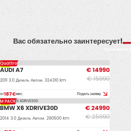
-Automātiskās tuvās gaismas.
-Miglas lukturi.
-Vieglmetāla diski ar labām riepām.
-2 atslēgas.
-Bowers & Wilkins mūzikas sistēma.
-Braukšanas režīmi Eco/Comfrot/Off
Вас обязательно заинтересует!
road/Dynamic/Indual.
Предложение 
-Aktivas gaismas.
-Navigācija.
Quattro
-6%
AUDI A7
€ 14990
-U.C. ekstras.
€ 15990
2011
3.0 Дизель
Автом.
324310 km
187€
от
мес.
Подать заявку
M PACK
-4%
BMW X6 XDRIVE30D
€ 24990
€ 25990
2014
3.0 Дизель
Автом.
290500 km