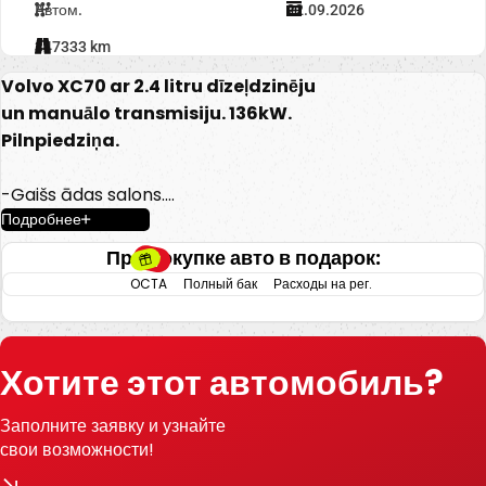
Автом.
22.09.2026
347333 km
Volvo XC70 ar 2.4 litru dīzeļdzinēju
un manuālo transmisiju. 136kW.
Pilnpiedziņa.
-Gaišs ādas salons.
Подробнее
-Pilnpiedziņa.
-Elektriski vadāmi logi.
При покупке авто в подарок:
-Elektriski regulējami un nolokāmi
OCTA
Полный бак
Расходы на рег.
spoguļi.
-Aizmugurējie parkingsensori.
-Gaisa kondicionieris.
Хотите этот автомобиль?
-Klimatkontrole.
-Multifunkcionāla stūre.
Заполните заявку и узнайте
-Kruīza kontrole.
свои возможности!
-Miglas lukturi.