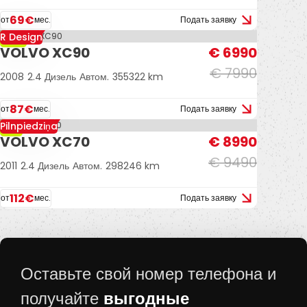
69€
от
мес.
Подать заявку
R Design
-13%
VOLVO XC90
€ 6990
€ 7990
2008
2.4 Дизель
Автом.
355322 km
87€
от
мес.
Подать заявку
Pilnpiedziņa
-5%
VOLVO XC70
€ 8990
€ 9490
2011
2.4 Дизель
Автом.
298246 km
112€
от
мес.
Подать заявку
Оставьте свой номер телефона и
выгодные
получайте