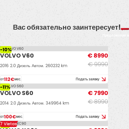
Вас обязательно заинтересует!
Предложение 
-10%
VOLVO V60
€ 8990
€ 9990
2016
2.0 Дизель
Автом.
260232 km
112€
от
мес.
Подать заявку
-11%
VOLVO S60
€ 7990
€ 8990
2014
2.0 Дизель
Автом.
349964 km
100€
от
мес.
Подать заявку
7 Vietas
-9%