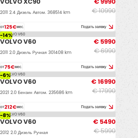
VOLVO XC90
€ 9990
€ 10990
2011
2.4 Дизель
Автом.
368514 km
125€
от
мес.
Подать заявку
-14%
VOLVO V60
€ 5990
€ 6990
2011
2.0 Дизель
Ручная
301408 km
75€
от
мес.
Подать заявку
-6%
VOLVO V60
€ 16990
€ 17990
2021
2.0 Бензин
Автом.
235686 km
212€
от
мес.
Подать заявку
-8%
VOLVO V60
€ 5490
€ 5990
2012
2.0 Дизель
Ручная