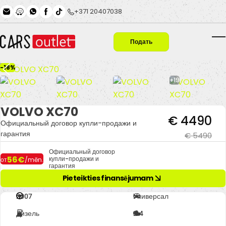
Skip to main content
+371 20407038
Подать
T
заявку
-18%
+19
VOLVO XC70
€ 4490
Официальный договор купли-продажи и
гарантия
€ 5490
Официальный договор
56€
купли-продажи и
от
/mēn.
гарантия
Pieteikties finansējumam
2007
Универсал
Дизель
2.4