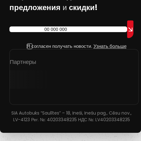
предложения
скидки!
и
Я согласен получать новости.
Узнать больше
Партнеры
SIA Autobuks “Saulītes” – 18, Ineši, Inešu pag., Cēsu nov.,
LV-4123 Рег. №: 40203348235 НДС №: LV40203348235