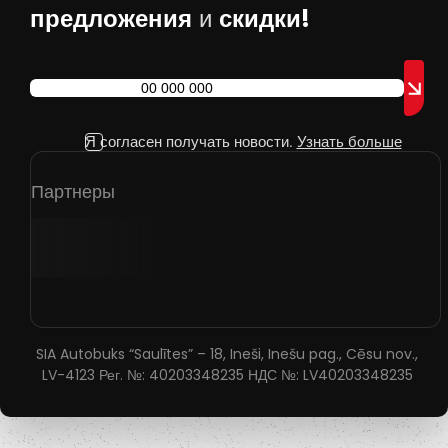
предложения
скидки!
и
Я согласен получать новости.
Узнать больше
Партнеры
SIA Autobuks “Saulītes” – 18, Ineši, Inešu pag., Cēsu nov.,
LV-4123 Рег. №: 40203348235 НДС №: LV40203348235