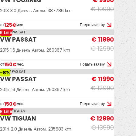
VW TOUAREG
€ 9990
€ 10990
2013
3.0 Дизель
Автом.
387786 km
125€
от
мес.
Подать заявку
R Line
-8%
VW PASSAT
€ 11990
€ 12990
2015
1.6 Дизель
Автом.
260367 km
150€
от
мес.
Подать заявку
-8%
VW PASSAT
€ 11990
€ 12990
2015
1.6 Дизель
Автом.
260367 km
150€
от
мес.
Подать заявку
R Line
-7%
VW TIGUAN
€ 12990
€ 13990
2014
2.0 Дизель
Автом.
235683 km