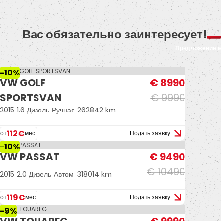
Вас обязательно заинтересует!
Предложение 
-10%
VW GOLF
€ 8990
SPORTSVAN
€ 9990
2015
1.6 Дизель
Ручная
262842 km
112€
от
мес.
Подать заявку
-10%
VW PASSAT
€ 9490
€ 10490
2015
2.0 Дизель
Автом.
318014 km
119€
от
мес.
Подать заявку
-9%