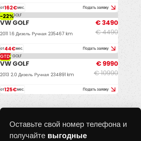
162€
от
мес.
Подать заявку
-22%
VW GOLF
€ 3490
€ 4490
2011
1.6 Дизель
Ручная
235467 km
44€
от
мес.
Подать заявку
GTD
-9%
VW GOLF
€ 9990
€ 10990
2013
2.0 Дизель
Ручная
234891 km
125€
от
мес.
Подать заявку
Оставьте свой номер телефона и
выгодные
получайте