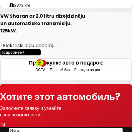
342978 km
VW Sharan ar 2.0 litru dīzeļdzinēju
un automātisko transmisiju.
125kW.
-Elektriski logu pacēlāji.
Подробнее
-Pusādas salons.
-Elektriski regulējami un apsildāmi
При покупке авто в подарок:
spoguļi.
OCTA
Полный бак
Расходы на рег.
-Kondicionieris.
-Klimata kontrole.
-Android.
Хотите этот автомобиль?
-Multifunkcionāla stūre.
-Automātiskās gaismas.
Заполните заявку и узнайте
-Priekšējie un aizmugurējie
свои возможности!
parkošanās sensori.
-Vieglmetāla diski.