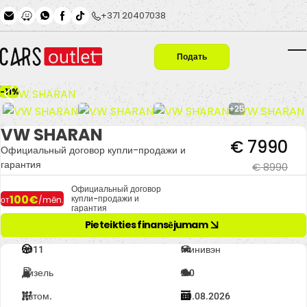
Skip to main content
+371 20407038
Подать
T
заявку
-11%
+25
VW SHARAN
€ 7990
Официальный договор купли-продажи и
гарантия
€ 8990
Официальный договор
100€
купли-продажи и
от
/mēn.
гарантия
Pieteikties finansējumam
2011
Минивэн
Дизель
2.0
Автом.
10.08.2026