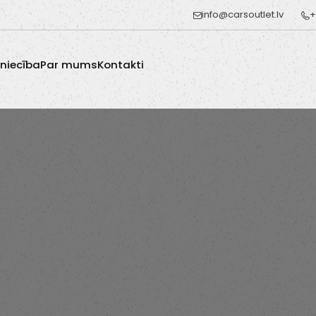
info@carsoutlet.lv
+
zniecība
Par mums
Kontakti