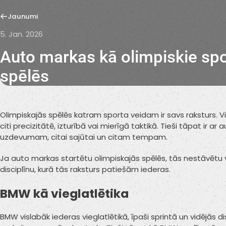
Jaunumi
5. Jan. 2026
Auto markas kā olimpiskie spor
spēlēs
Olimpiskajās spēlēs katram sporta veidam ir savs raksturs. 
citi precizitātē, izturībā vai mierīgā taktikā. Tieši tāpat ir a
uzdevumam, citai sajūtai un citam tempam.
Ja auto markas startētu olimpiskajās spēlēs, tās nestāvētu v
disciplīnu, kurā tās raksturs patiešām iederas.
BMW kā vieglatlētika
BMW vislabāk iederas vieglatlētikā, īpaši sprintā un vidējās dis