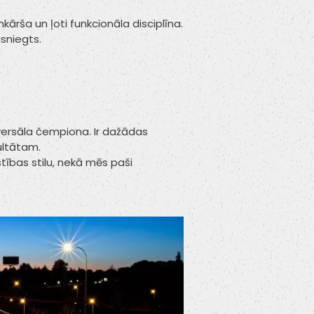
kārša un ļoti funkcionāla disciplīna.
asniegts.
iversāla čempiona. Ir dažādas
zultātam.
tības stilu, nekā mēs paši