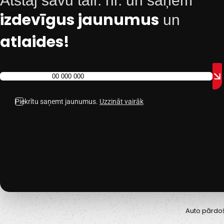
Atstāj savu tālr. nr. un saņem
izdevīgus jaunumus
un
atlaides!
Piekrītu saņemt jaunumus.
Uzzināt vairāk
Auto pārdo