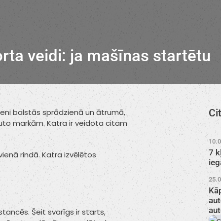
ta veidi: ja mašīnas startētu
Vieni balstās sprādzienā un ātrumā,
Cit
r auto markām. Katra ir veidota citam
10.
7 k
ienā rindā. Katra izvēlētos
ieg
25.
Kāp
aut
aut
tancēs. Šeit svarīgs ir starts,