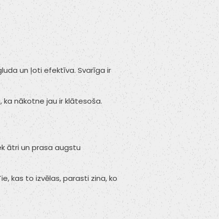
gluda un ļoti efektīva. Svarīga ir
a, ka nākotne jau ir klātesoša.
k ātri un prasa augstu
, kas to izvēlas, parasti zina, ko