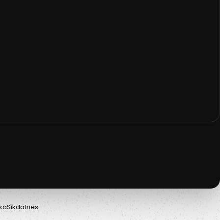
ika
Sīkdatnes