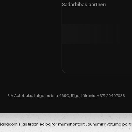
Sadarbības partneri
SIA Autobuks, Latgales iela 469C, Rīga, tālrunis:
+371 20407038
šanā
Komisijas tirdzniecība
Par mums
Kontakti
Jaunumi
Privātuma polit