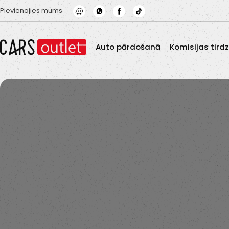
Skip to main content
Pievienojies mums
Auto pārdošanā
Komisijas tird