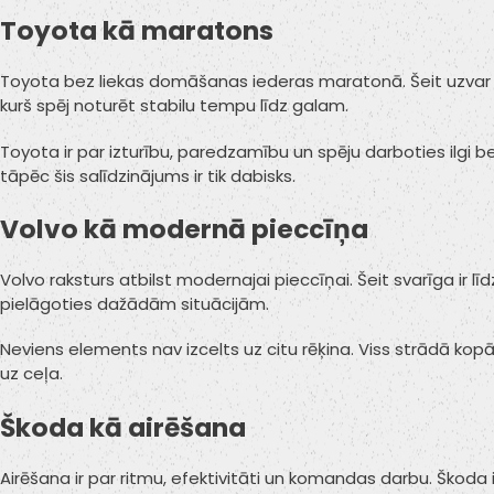
Toyota kā maratons
Toyota bez liekas domāšanas iederas maratonā. Šeit uzvar nev
kurš spēj noturēt stabilu tempu līdz galam.
Toyota ir par izturību, paredzamību un spēju darboties ilgi b
tāpēc šis salīdzinājums ir tik dabisks.
Volvo kā modernā pieccīņa
Volvo raksturs atbilst modernajai pieccīņai. Šeit svarīga ir l
pielāgoties dažādām situācijām.
Neviens elements nav izcelts uz citu rēķina. Viss strādā kop
uz ceļa.
Škoda kā airēšana
Airēšana ir par ritmu, efektivitāti un komandas darbu. Škoda ie