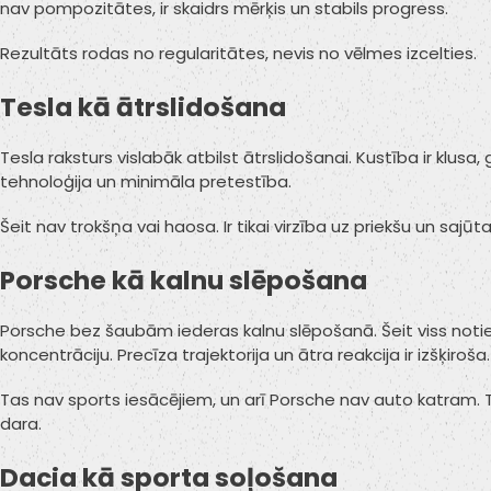
nav pompozitātes, ir skaidrs mērķis un stabils progress.
Rezultāts rodas no regularitātes, nevis no vēlmes izcelties.
Tesla kā ātrslidošana
Tesla raksturs vislabāk atbilst ātrslidošanai. Kustība ir klusa, 
tehnoloģija un minimāla pretestība.
Šeit nav trokšņa vai haosa. Ir tikai virzība uz priekšu un sajūt
Porsche kā kalnu slēpošana
Porsche bez šaubām iederas kalnu slēpošanā. Šeit viss notie
koncentrāciju. Precīza trajektorija un ātra reakcija ir izšķiroša.
Tas nav sports iesācējiem, un arī Porsche nav auto katram. Tie
dara.
Dacia kā sporta soļošana