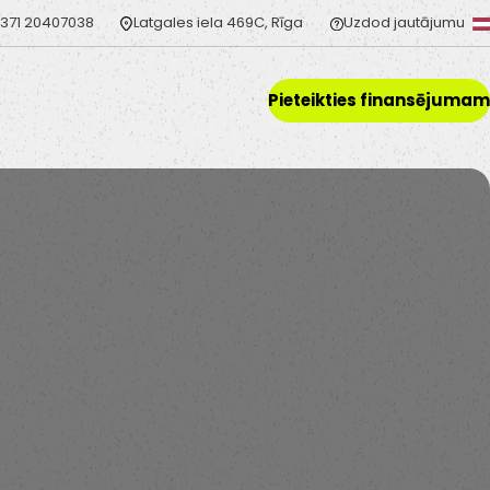
371 20407038
Latgales iela 469C, Rīga
Uzdod jautājumu
Pieteikties finansējumam