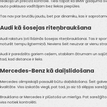
reakcija un precīza kontrole. Tieši tāpat kā BMW gadījumā sv
auto paklausa vadītājam bez liekas piepūles.
Tas nav par brutālu jaudu, bet par dinamiku, kas ir saprot
Audi kā šosejas riteņbraukšana
Audi raksturs ļoti līdzinās šosejas riteņbraukšanai. Tas ir spor
noturēt tempu ilgtermiņā. Neviens šeit neuzvar ar vienu stra
Audi ir paredzēts gariem ceļiem, stabilam ātrumam un sajūtai
tad, kad distance ir liela.
Mercedes-Benz kā daiļslidošana
Mercedes olimpiskajā pasaulē būtu daiļslidošana. Šeit galve
kvalitāte. Viss izskatās viegli, pat tad, ja aiz tā slēpjas sarež
Braukšana ar Mercedes ir plūstoša un mierīga. Pat sarežģīto
viss notiek kontrolēti.