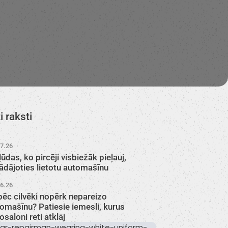
i raksti
07.26
ļūdas, ko pircēji visbiežāk pieļauj,
ādājoties lietotu automašīnu
06.26
ēc cilvēki nopērk nepareizo
omašīnu? Patiesie iemesli, kurus
osaloni reti atklāj