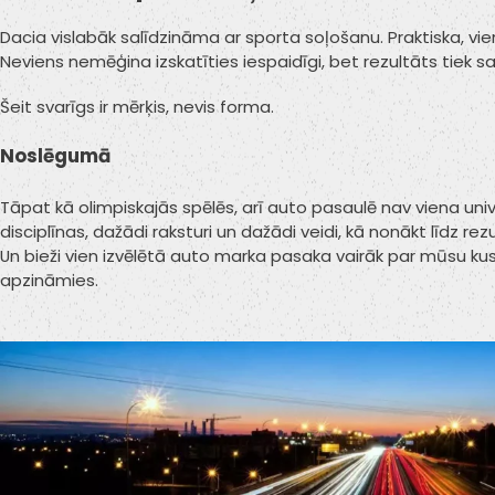
Dacia vislabāk salīdzināma ar sporta soļošanu. Praktiska, vien
Neviens nemēģina izskatīties iespaidīgi, bet rezultāts tiek s
Šeit svarīgs ir mērķis, nevis forma.
Noslēgumā
Tāpat kā olimpiskajās spēlēs, arī auto pasaulē nav viena un
disciplīnas, dažādi raksturi un dažādi veidi, kā nonākt līdz re
Un bieži vien izvēlētā auto marka pasaka vairāk par mūsu kus
apzināmies.