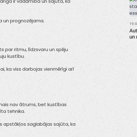
arīga ir vadāmība un sajūta, ka
ama un prognozējama.
19.
Aut
un 
ts par ritmu, līdzsvaru un spēju
uju kustību.
, ka viss darbojas vienmērīgi arī
nais nav ātrums, bet kustības
ģīta tehnika.
s apstākļos saglabājas sajūta, ka