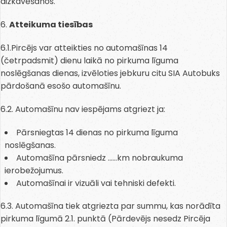
aizkavēšanos.
6.
Atteikuma tiesības
6.1.Pircējs var atteikties no automašīnas 14
(četrpadsmit) dienu laikā no pirkuma līguma
noslēgšanas dienas, izvēloties jebkuru citu SIA Autobuks
pārdošanā esošo automašīnu.
6.2. Automašīnu nav iespējams atgriezt ja:
Pārsniegtas 14 dienas no pirkuma līguma
noslēgšanas.
Automašīna pārsniedz ……km nobraukuma
ierobežojumus.
Automašīnai ir vizuāli vai tehniski defekti.
6.3. Automašīna tiek atgriezta par summu, kas norādīta
pirkuma līgumā 2.1. punktā (Pārdevējs nesedz Pircēja