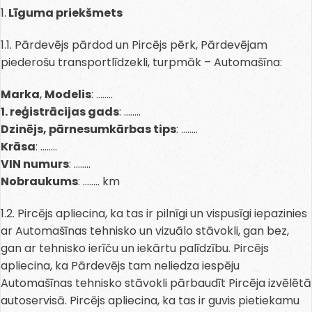
1.
Līguma priekšmets
1.1. Pārdevējs pārdod un Pircējs pērk, Pārdevējam
piederošu transportlīdzekli, turpmāk – Automašīna:
Marka
,
Modelis
: ……..
1. reģistrācijas gads
: ……..
Dzinējs, pārnesumkārbas tips
: ……..
Krāsa
: ……..
VIN numurs
: ……..
Nobraukums
: …….. km
1.2. Pircējs apliecina, ka tas ir pilnīgi un vispusīgi iepazinies
ar Automašīnas tehnisko un vizuālo stāvokli, gan bez,
gan ar tehnisko ierīču un iekārtu palīdzību. Pircējs
apliecina, ka Pārdevējs tam neliedza iespēju
Automašīnas tehnisko stāvokli pārbaudīt Pircēja izvēlētā
autoservisā. Pircējs apliecina, ka tas ir guvis pietiekamu