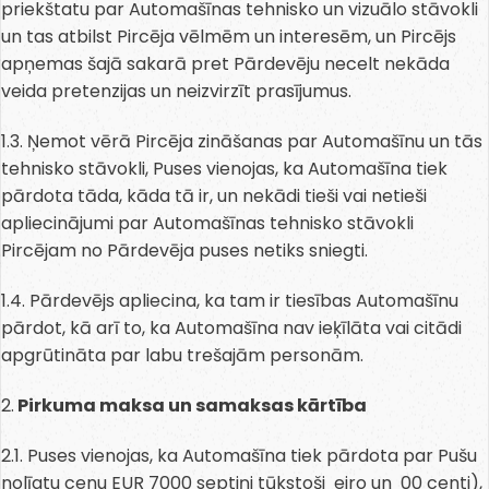
priekštatu par Automašīnas tehnisko un vizuālo stāvokli
un tas atbilst Pircēja vēlmēm un interesēm, un Pircējs
apņemas šajā sakarā pret Pārdevēju necelt nekāda
veida pretenzijas un neizvirzīt prasījumus.
1.3. Ņemot vērā Pircēja zināšanas par Automašīnu un tās
tehnisko stāvokli, Puses vienojas, ka Automašīna tiek
pārdota tāda, kāda tā ir, un nekādi tieši vai netieši
apliecinājumi par Automašīnas tehnisko stāvokli
Pircējam no Pārdevēja puses netiks sniegti.
1.4. Pārdevējs apliecina, ka tam ir tiesības Automašīnu
pārdot, kā arī to, ka Automašīna nav ieķīlāta vai citādi
apgrūtināta par labu trešajām personām.
2.
Pirkuma maksa un samaksas kārtība
2.1. Puses vienojas, ka Automašīna tiek pārdota par Pušu
nolīgtu cenu EUR 7000 septiņi tūkstoši eiro un 00 centi),