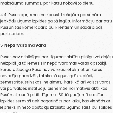
maksājuma summas, par katru nokavēto dienu.
4.4. Puses apņemas neizpaust trešajām personām
jebkādu Līguma izpildes gaitā iegūtu informāciju par otru
Pusi un tās komercdarbību, klientiem un sadarbības
partneriem.
5.
Nepārvarama vara
Puses nav atbildīgas par Līguma saistību pilnīgu vai daļēju
neizpildi, ja tā iemesls ir nepārvaramas varas apstākļi,
kurus attiecīgā Puse nav varējusi ietekmēt un kurus
nevarēja paredzēt, tai skaitā ugunsgrēks, plūdi,
zemestrīce, stihiskas nelaimes, karš, kā arī valsts varas
vai pārvaldes institūciju pieņemtie normatīvie akti, kas
Pusēm traucē pildīt Līgumu. Šādā gadījumā saistību
izpildes termiņš tiek pagarināts par laiku, kas vienāds ar
iepriekš minēto apstākļu izraisīto Līguma saistību izpildes