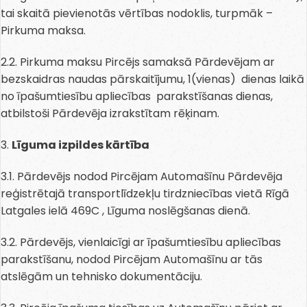
tai skaitā pievienotās vērtības nodoklis, turpmāk –
Pirkuma maksa.
2.2. Pirkuma maksu Pircējs samaksā Pārdevējam ar
bezskaidras naudas pārskaitījumu, 1(vienas) dienas laikā
no īpašumtiesību apliecības parakstīšanas dienas,
atbilstoši Pārdevēja izrakstītam rēķinam.
3.
Līguma izpildes kārtība
3.1. Pārdevējs nodod Pircējam Automašīnu Pārdevēja
reģistrētajā transportlīdzekļu tirdzniecības vietā Rīgā
Latgales ielā 469C , Līguma noslēgšanas dienā.
3.2. Pārdevējs, vienlaicīgi ar īpašumtiesību apliecības
parakstīšanu, nodod Pircējam Automašīnu ar tās
atslēgām un tehnisko dokumentāciju.