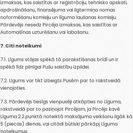
izmaksas, kas saistītas ar reģistrāciju, tehnisko apskati,
apdrošināšanu, finansējuma vai ilgtermiņa nomas
noformēšanu komisiju un līguma laušanas komisiju.
Pārdevējs nesedz Pircēja izmaksas, kas saistītas ar
Automašīnas uzturēšanu vai labošanu.
7. Citi noteikumi
7.1. Līgums stājas spēkā tā parakstīšanas brīdī un ir
spēkā līdz pilnīgai Pušu saistību izpildei.
7.2. Līgums var tikt izbeigts Pusēm par to rakstveidā
vienojoties.
7.3. Pārdevējs tiesīgs vienpusēji atkāpties no Līguma,
rakstveidā par to paziņojot Pircējam, ja Pircējs kavē
Līguma 2.2.punktā noteiktā maksājuma veikšanu ilgāk kā
5 (piecas) dienas, vai citādi būtiski pārkāpj Līguma
noteikumus.