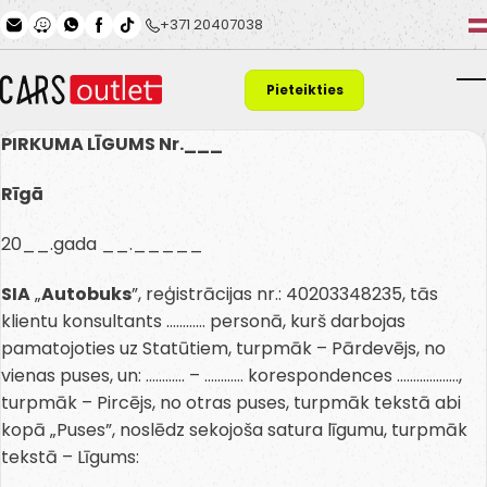
Skip to main content
+371 20407038
Pieteikties
T
finansējumam
PIRKUMA LĪGUMS Nr.___
Rīgā
20__.gada __._____
SIA
„
Autobuks
”, reģistrācijas nr.: 40203348235, tās
klientu konsultants ………… personā, kurš darbojas
pamatojoties uz Statūtiem, turpmāk – Pārdevējs, no
vienas puses, un: ………… – ………… korespondences ……………….,
turpmāk – Pircējs, no otras puses, turpmāk tekstā abi
kopā „Puses”, noslēdz sekojoša satura līgumu, turpmāk
tekstā – Līgums: