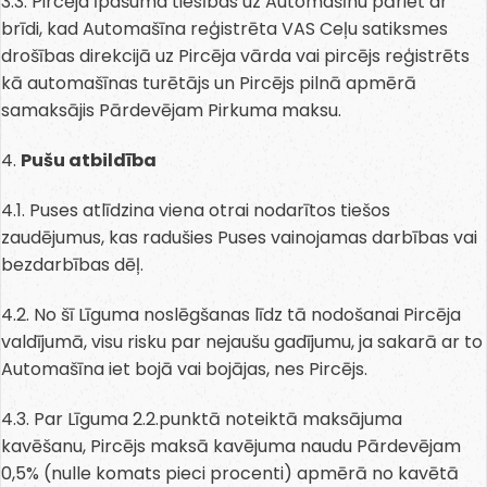
3.3. Pircēja īpašuma tiesības uz Automašīnu pāriet ar
brīdi, kad Automašīna reģistrēta VAS Ceļu satiksmes
drošības direkcijā uz Pircēja vārda vai pircējs reģistrēts
kā automašīnas turētājs un Pircējs pilnā apmērā
samaksājis Pārdevējam Pirkuma maksu.
4.
Pušu atbildība
4.1. Puses atlīdzina viena otrai nodarītos tiešos
zaudējumus, kas radušies Puses vainojamas darbības vai
bezdarbības dēļ.
4.2. No šī Līguma noslēgšanas līdz tā nodošanai Pircēja
valdījumā, visu risku par nejaušu gadījumu, ja sakarā ar to
Automašīna iet bojā vai bojājas, nes Pircējs.
4.3. Par Līguma 2.2.punktā noteiktā maksājuma
kavēšanu, Pircējs maksā kavējuma naudu Pārdevējam
0,5% (nulle komats pieci procenti) apmērā no kavētā