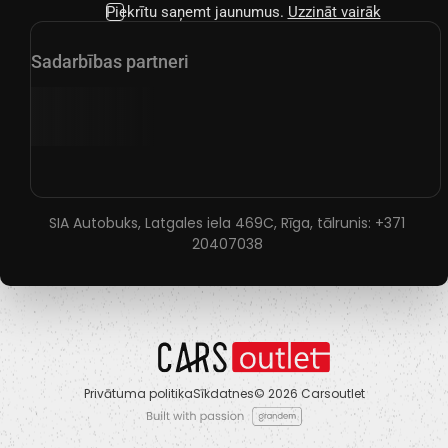
Piekrītu saņemt jaunumus.
Uzzināt vairāk
Sadarbības partneri
SIA Autobuks, Latgales iela 469C, Rīga, tālrunis:
+371
20407038
Privātuma politika
Sīkdatnes
© 2026 Carsoutlet