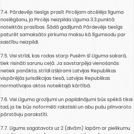
7.4. Pārdevējs tiesīgs prasīt Pircējam atcēlēja līguma
noslēgšanu, ja Pircējs neizpilda Līguma 3.3.punktā
noteiktās prasības. Šādā gadījumā Pārdevējs tiesīgs
paturēt samaksāto pirkuma maksu kā līgumsodu par
saistību neizpildi.
7.5. Visi strīdi, kas rodas starp Pusēm šī Līguma sakarā,
tiek risināti sarunu ceļā. Ja savstarpēja vienošanās
netiek panākta, strīdi izšķirami Latvijas Republikas
vispārējās jurisdikcijas tiesā, Latvijas Republikas
normatīvajos aktos noteiktajā kārtībā.
7.6. Visi Līguma grozījumi un papildinājumi būs spēkā tikai
tad, ja tie būs noformēti rakstiski un abu pušu pilnvaroto
pārstāvju parakstīti.
7.7. Līgums sagatavots uz 2 (divām) lapām ar pielikumu