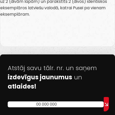
uz 2 (divām lapām) un parakstīts 2 (divos) identiskos
eksemplāros latviešu valodā, katrai Pusei pa vienam
eksemplāram.
Atstāj savu tālr. nr. un saņem
izdevīgus jaunumus
un
atlaides!